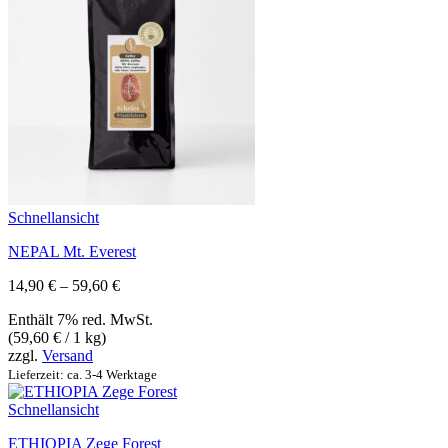
Schnellansicht
NEPAL Mt. Everest
Preisspanne:
14,90
€
–
59,60
€
14,90 €
Enthält 7% red. MwSt.
bis
(
59,60
€
/ 1 kg)
59,60 €
zzgl.
Versand
Lieferzeit: ca. 3-4 Werktage
Schnellansicht
ETHIOPIA Zege Forest