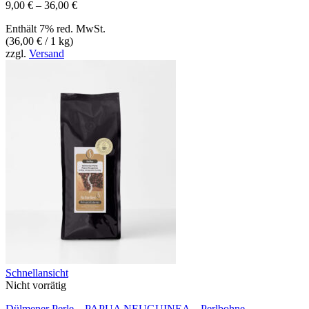
Preisspanne:
9,00
€
–
36,00
€
9,00 €
Enthält 7% red. MwSt.
bis
(
36,00
€
/ 1 kg)
36,00 €
zzgl.
Versand
Schnellansicht
Nicht vorrätig
Dülmener Perle – PAPUA NEUGUINEA – Perlbohne