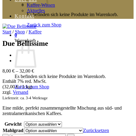
Kaffee-Wissen
Aktuelles
Es befinden sich keine Produkte im Warenkorb.
Kontakt
Zurück zum Shop
Start
/
Shop
/
Kaffee
0
Warenkorb
Due Bellissime
Preisspanne:
8,00
€
–
32,00
€
8,00 €
Es befinden sich keine Produkte im Warenkorb.
Enthält 7% red. MwSt.
bis
Zurück zum Shop
(
32,00
€
/ 1 kg)
32,00 €
zzgl.
Versand
Lieferzeit: ca. 3-4 Werktage
Eine milde, perfekt zusammengestellte Mischung aus süd- und
zentralamerikanischen Kaffees.
Gewicht
Mahlgrad
Zurücksetzen