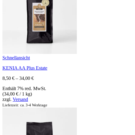
Schnellansicht
KENIA AA Plus Estate
Preisspanne:
8,50
€
–
34,00
€
8,50 €
Enthält 7% red. MwSt.
bis
(
34,00
€
/ 1 kg)
34,00 €
zzgl.
Versand
Lieferzeit: ca. 3-4 Werktage