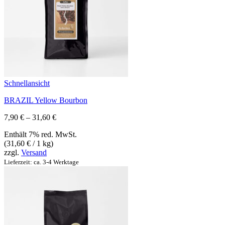
Schnellansicht
BRAZIL Yellow Bourbon
Preisspanne:
7,90
€
–
31,60
€
7,90 €
Enthält 7% red. MwSt.
bis
(
31,60
€
/ 1 kg)
31,60 €
zzgl.
Versand
Lieferzeit: ca. 3-4 Werktage