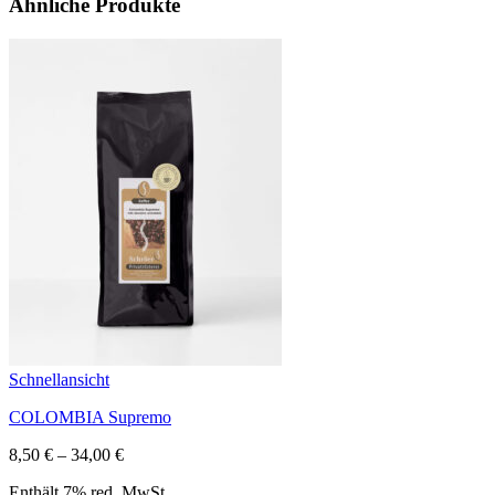
Ähnliche Produkte
Schnellansicht
COLOMBIA Supremo
Preisspanne:
8,50
€
–
34,00
€
8,50 €
Enthält 7% red. MwSt.
bis