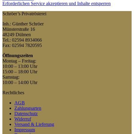
Erforderlichen Service akzeptieren und Inhalte entsperren
Schröer’s Privatrösterei
Inh.: Günther Schröer
Münsterstraße 16
48249 Dülmen
Tel.: 02594 8934066
Fax: 02594 7820595
Öffnungszeiten
Montag – Freitag:
10:00 – 13:00 Uhr
15:00 – 18:00 Uhr
Samstag:
10:00 – 14:00 Uhr
Rechtliches
AGB
Zahlungsarten
Datenschutz
Widerruf
Versand & Lieferung
Impressum