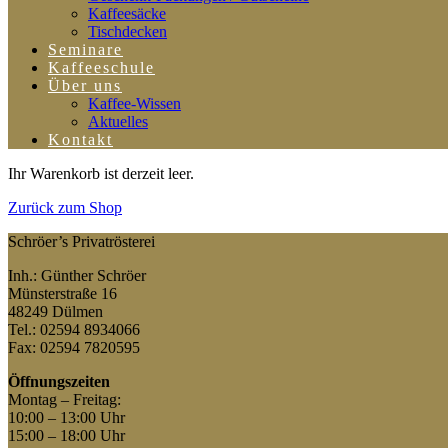
Kaffeesäcke
Tischdecken
Seminare
Kaffeeschule
Über uns
Kaffee-Wissen
Aktuelles
Kontakt
Ihr Warenkorb ist derzeit leer.
Zurück zum Shop
Schröer’s Privatrösterei
Inh.: Günther Schröer
Münsterstraße 16
48249 Dülmen
Tel.: 02594 8934066
Fax: 02594 7820595
Öffnungszeiten
Montag – Freitag:
10:00 – 13:00 Uhr
15:00 – 18:00 Uhr