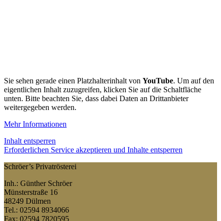
Sie sehen gerade einen Platzhalterinhalt von
YouTube
. Um auf den
eigentlichen Inhalt zuzugreifen, klicken Sie auf die Schaltfläche
unten. Bitte beachten Sie, dass dabei Daten an Drittanbieter
weitergegeben werden.
Mehr Informationen
Inhalt entsperren
Erforderlichen Service akzeptieren und Inhalte entsperren
Schröer’s Privatrösterei
Inh.: Günther Schröer
Münsterstraße 16
48249 Dülmen
Tel.: 02594 8934066
Fax: 02594 7820595