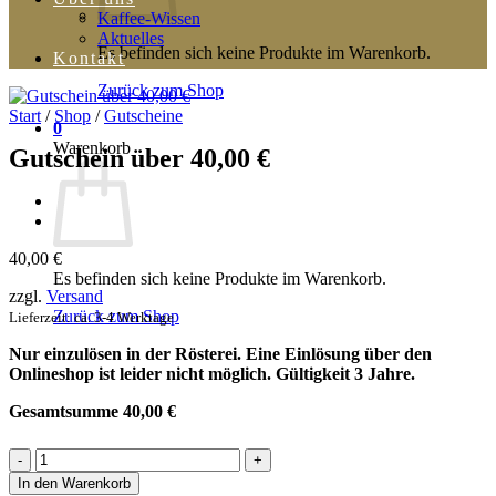
Kaffee-Wissen
Aktuelles
Es befinden sich keine Produkte im Warenkorb.
Kontakt
Zurück zum Shop
Start
/
Shop
/
Gutscheine
0
Warenkorb
Gutschein über 40,00 €
40,00
€
Es befinden sich keine Produkte im Warenkorb.
zzgl.
Versand
Zurück zum Shop
Lieferzeit: ca. 3-4 Werktage
Nur einzulösen in der Rösterei. Eine Einlösung über den
Onlineshop ist leider nicht möglich. Gültigkeit 3 Jahre.
Gesamtsumme
40,00
€
Gutschein
über
In den Warenkorb