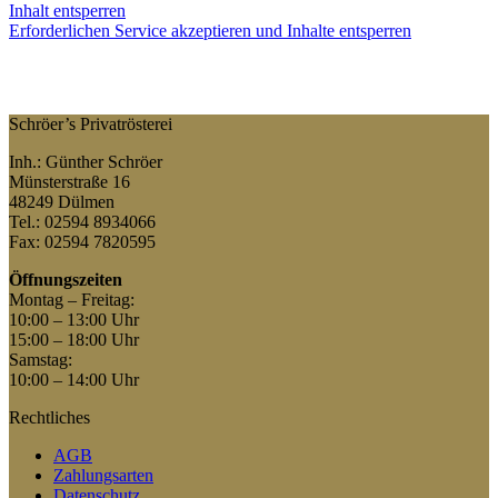
Inhalt entsperren
Erforderlichen Service akzeptieren und Inhalte entsperren
Schröer’s Privatrösterei
Inh.: Günther Schröer
Münsterstraße 16
48249 Dülmen
Tel.: 02594 8934066
Fax: 02594 7820595
Öffnungszeiten
Montag – Freitag:
10:00 – 13:00 Uhr
15:00 – 18:00 Uhr
Samstag:
10:00 – 14:00 Uhr
Rechtliches
AGB
Zahlungsarten
Datenschutz