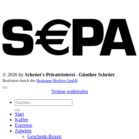
S
© 2026 by
Schröer's Privatrösterei - Günther Schröer
Realisiert durch die
Heskamp Medien GmbH
Vertrag widerrufen
Suchen
nach:
Start
Kaffee
Espresso
Zubehör
Geschenk-Boxen